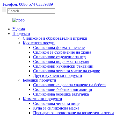
Телефон: 0086-574-63339889
У дома
Продукти
Силиконови образователни играчки
Кухненска посуда
Силиконова форма за печене
Силикон за съхранение на храна
Силиконово отделение за лед
Силиконова подложка за кухня
Силиконови кухненски ръкавици
Силиконова четка за миене на съдове
Други кухненски продукти
Бебешки продукти
Силиконови съдове за хранене на бебета
Силиконови бебешки лигавници
Силиконова бебешка залъгалка
Козметични продукти
Силиконова четка за лице
Купа за силиконова маска
Препарат за почистване на козметични четки