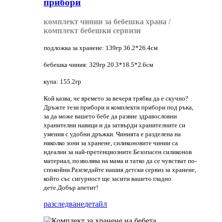
прибори
комплект чинии за бебешка храна /
комплект бебешки сервизи
подложка за хранене: 139гр 36.2*26.4см
бебешка чиния: 329гр 20.3*18.5*2.6см
купа: 155.2гр
Кой казва, че времето за вечеря трябва да е скучно?
Дръжте тези прибори и комплекти прибори под ръка,
за да може вашето бебе да развие здравословни
хранителни навици и да затвърди хранителните си
умения с удобни дръжки. Чинията е разделена на
няколко зони за хранене, силиконовите чинии са
идеални за най-претенциозните.Безопасен силиконов
материал, позволява на мама и татко да се чувстват по-
спокойни.Разгледайте нашия детски сервиз за хранене,
който със сигурност ще засити вашето гладно
дете.Добър апетит!
разследване
детайл