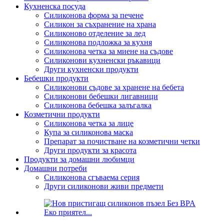
Кухненска посуда
Силиконова форма за печене
Силикон за съхранение на храна
Силиконово отделение за лед
Силиконова подложка за кухня
Силиконова четка за миене на съдове
Силиконови кухненски ръкавици
Други кухненски продукти
Бебешки продукти
Силиконови съдове за хранене на бебета
Силиконови бебешки лигавници
Силиконова бебешка залъгалка
Козметични продукти
Силиконова четка за лице
Купа за силиконова маска
Препарат за почистване на козметични четки
Други продукти за красота
Продукти за домашни любимци
Домашни потреби
Силиконова сгъваема серия
Други силиконови живи предмети