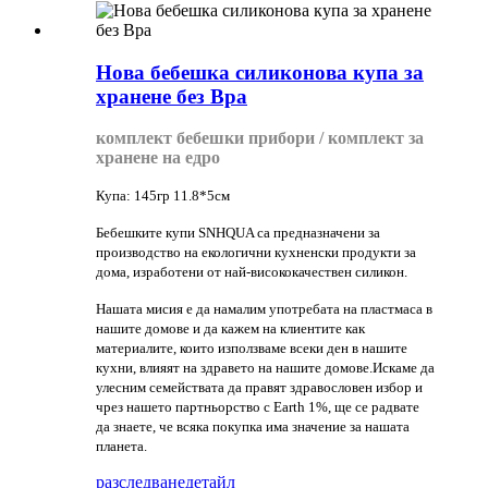
Нова бебешка силиконова купа за
хранене без Bpa
комплект бебешки прибори / комплект за
хранене на едро
Купа: 145гр 11.8*5см
Бебешките купи SNHQUA са предназначени за
производство на екологични кухненски продукти за
дома, изработени от най-висококачествен силикон.
Нашата мисия е да намалим употребата на пластмаса в
нашите домове и да кажем на клиентите как
материалите, които използваме всеки ден в нашите
кухни, влияят на здравето на нашите домове.Искаме да
улесним семействата да правят здравословен избор и
чрез нашето партньорство с Earth 1%, ще се радвате
да знаете, че всяка покупка има значение за нашата
планета.
разследване
детайл