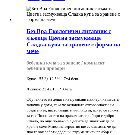
Без Bpa Екологичен лигавник с
лъжица Цветна засмукваща
Сладка купа за хранене с форма на
мече
бебешка купа за хранене / комплект
бебешки прибори
Купа: 155.2g 12.5*11.7*4.6cm
Лъжица: 25.4g 13.8*3.4cm
Обучението на децата на правилни маниери на масата
започва у дома, така че основната отговорност е на
родителите, настойниците или лицата, които се грижат
за тях.Познаването на правилните прибори е добро
начало, но още по-важно е децата да знаят как да се
хранят сами.Мнозина вероятно ще се съгласят, че да
знаете как работи даден инструмент или прибор е