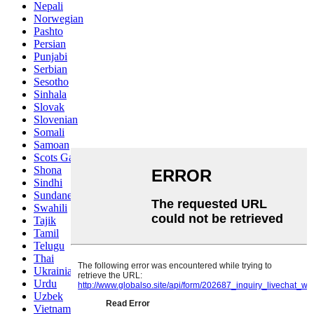
Nepali
Norwegian
Pashto
Persian
Punjabi
Serbian
Sesotho
Sinhala
Slovak
Slovenian
Somali
Samoan
Scots Gaelic
Shona
Sindhi
Sundanese
Swahili
Tajik
Tamil
Telugu
Thai
Ukrainian
Urdu
Uzbek
Vietnamese