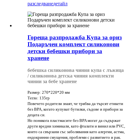
разследване
детайл
Гореща разпродажба Купа за ориз
Подаръчен комплект силиконови
детски бебешки прибори за
хранене
бебешка силиконова чиния купа с лъжица
/ силиконова детска чиния комплекти
чинии за бебе хранене
Размер: 270*220*20 мм
Тегло: 135гр
Повечето родители знаят, че трябва да търсят етикети
без BPA, когато купуват бутилки, съдове и прибори за
децата си.
Но понякога пластмасите без BPA могат да съдържат
други вредни химикали, като фталати и винил или PVC,
които са свързани със заболявания като алергии, астма,
ендокринни смущения, проблеми с развитието и рак.