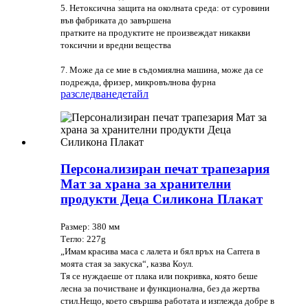
5. Нетоксична защита на околната среда: от суровини
във фабриката до завършена
пратките на продуктите не произвеждат никакви
токсични и вредни вещества
7. Може да се мие в съдомиялна машина, може да се
подрежда, фризер, микровълнова фурна
разследване
детайл
Персонализиран печат трапезария
Мат за храна за хранителни
продукти Деца Силикона Плакат
Размер: 380 мм
Тегло: 227g
„Имам красива маса с лалета и бял връх на Carrera в
моята стая за закуска“, казва Коул.
Тя се нуждаеше от плака или покривка, която беше
лесна за почистване и функционална, без да жертва
стил.Нещо, което свършва работата и изглежда добре в