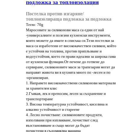
подложка за топлоизолация
Постелка против изгаряне/
топлоизолираща подложка за подложка
Тегло: 70g
Маросовите за силиконови маса са един от най
-универсалните и полезни кухненски инструменти,
които можете да имате в списъка си.Тези постелки за
маса са изработени от висококачествен силикон, който
е устойчив на топлина, против приплъзване и
водоустойчив, което ги прави идеални за широка гама
от кухненски функции.От печене до готвене до
сервиране, силиконовите маси за трапезария могат да
направят живота ви в кухнята много по -лесен и по
-организиран.
1. Направете висококачествени силиконови материали
за хранителен клас
2.Гъвкав, лек и преносим, ​​лесен за съхранение и
транспортиране
3. Висока температурна устойчивост, киселина и
алкално устойчивост и стареене
4. Лесно почистване: силиконовите продукти,
използвани при изплакване, почистват след
възстановяване и също могат да бъдат
почистени в съдомиялна машина