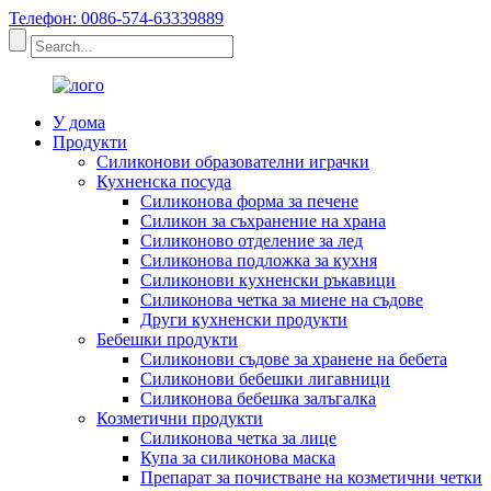
Телефон: 0086-574-63339889
У дома
Продукти
Силиконови образователни играчки
Кухненска посуда
Силиконова форма за печене
Силикон за съхранение на храна
Силиконово отделение за лед
Силиконова подложка за кухня
Силиконови кухненски ръкавици
Силиконова четка за миене на съдове
Други кухненски продукти
Бебешки продукти
Силиконови съдове за хранене на бебета
Силиконови бебешки лигавници
Силиконова бебешка залъгалка
Козметични продукти
Силиконова четка за лице
Купа за силиконова маска
Препарат за почистване на козметични четки