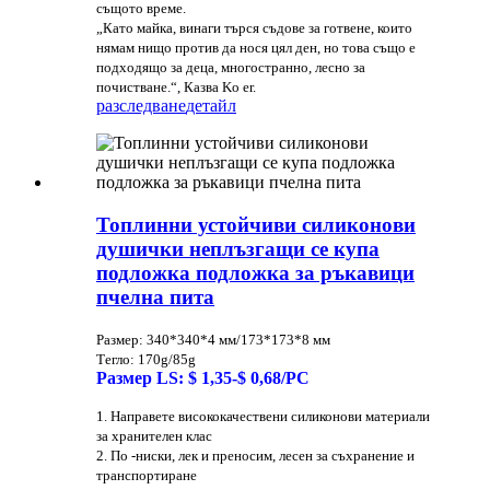
същото време.
„Като майка, винаги търся съдове за готвене, които
нямам нищо против да нося цял ден, но това също е
подходящо за деца, многостранно, лесно за
почистване.“, Казва Ko er.
разследване
детайл
Топлинни устойчиви силиконови
душички неплъзгащи се купа
подложка подложка за ръкавици
пчелна пита
Размер: 340*340*4 мм/173*173*8 мм
Тегло: 170g/85g
Размер LS: $ 1,35-$ 0,68/PC
1. Направете висококачествени силиконови материали
за хранителен клас
2. По -ниски, лек и преносим, ​​лесен за съхранение и
транспортиране