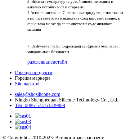
3. Висока температурна устойчивост, киселина и
алкално устойчивост и стареене
4.Асно почистване: Силиконови продукти, използвани
в почистването на изплакване след възстановяване, а
също така могат да се почистват в съдомиялната
машина
7. Dishwasher Safe, подреждащ се, фризер безопасен,
микровълнов безопасен
разследване
детайл
Горещи продукти
Горещи маркери
Sitemap.xml
sales@shqsilicone.com
Ningbo Shenghequan Silicone Technology Co., Ltd.
Тел: 0086-574-63339889
© Copyright - 2010-2023: Всички права запазени.