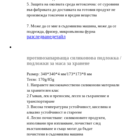
5. Защита на околната среда нетоксична: от суровини
във фабриката до доставката на готовия продукт не
произвежда токсични и вредни вещества
7. Може да се мие в съдомиялна машина, може да се
подрежда, фризер, микровълнова фурна
разследване
детайл
противозапарваща силиконова подложка /
подложки за маса за хранене
Размер: 340*340*4 мм/173*173*8 мм
Тегло: 170g/85g
1. Направете висококачествени силиконови материали
за хранителен клас
2.Гъвкав, лек и преносим, ​​лесен за съхранение и
транспортиране
3. Висока температурна устойчивост, киселина и
алкално устойчивост и стареене
4. Лесно почистване: силиконовите продукти,
използвани при изплакване, почистват след
възстановяване и също могат да бъдат
почистени в съдомиялна машина