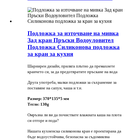
Подложка за източване на мивка
Зад кран Пръски Водоуловител
Подложка Силиконова подложка
за кран за кухня
Шарнирен дизайн, приляга плътно да премахнете
кранчето си, за да предотвратите пръскане на вода
Друга употреба, малки подложки за съхранение за
поставяне на сапун, чаша и т.н.
Размер: 370*135*5 мм
Тегло: 130g
Омръзна ли ви да почиствате влажната каша на плота
си отгоре и пода?
Нашата кухненска силиконова кран е проектирана да
бъде водоустойчива, безопасна за съдомиялна