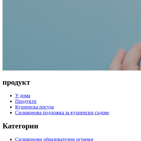
продукт
У дома
Продукти
Кухненска посуда
Силиконова подложка за кухненски съдове
Категории
Силиконови образователни играчки