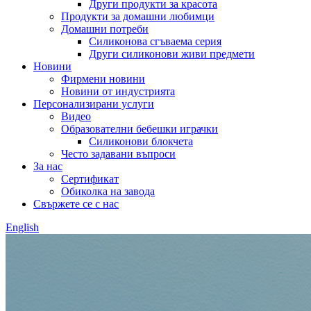
Други продукти за красота
Продукти за домашни любимци
Домашни потреби
Силиконова сгъваема серия
Други силиконови живи предмети
Новини
Фирмени новини
Новини от индустрията
Персонализирани услуги
Видео
Образователни бебешки играчки
Силиконови блокчета
Често задавани въпроси
За нас
Сертификат
Обиколка на завода
Свържете се с нас
English