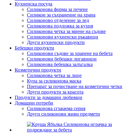
Кухненска посуда
Силиконова форма за печене
Силикон за съхранение на храна
Силиконово отделение за лед
Силиконова подложка за кухня
Силиконова четка за миене на съдове
Силиконови кухненски ръкавици
Други кухненски продукти
Бебешки продукти
Силиконови съдове за хранене на бебета
Силиконови бебешки лигавници
Силиконова бебешка залъгалка
Козметични продукти
Силиконова четка за лице
Купа за силиконова маска
Препарат за почистване на козметични четки
Други продукти за красота
Продукти за домашни любимци
Домашни потреби
Силиконова сгъваема серия
Други силиконови живи предмети