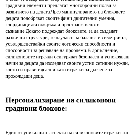
градивни елементи предлагат многобройни ползи за
развитието на децата.Чрез манипулирането на блоковете
децата подобряват своите фини двигателни умения,
координацията око-ръка и пространственото
съзнание.Докато подреждат блоковете, за да създадат
различни структури, те научават за баланса и симетрията,
усъвършенствайки своите логически способности и
способности за решаване на проблеми.В допълнение,
силиконовите играчки осигуряват безопасен и успокояващ
начин за децата да изследват своите устни сетивни нужди,
което ги прави идеални като играчки за дъвчене за
прохождащи деца.
Персонализиране на силиконови
градивни блокове:
Един от уникалните аспекти на силиконовите играчки тип