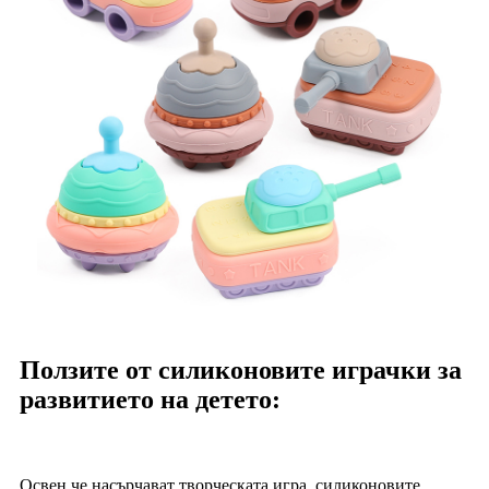
Ползите от силиконовите играчки за
развитието на детето:
Освен че насърчават творческата игра, силиконовите