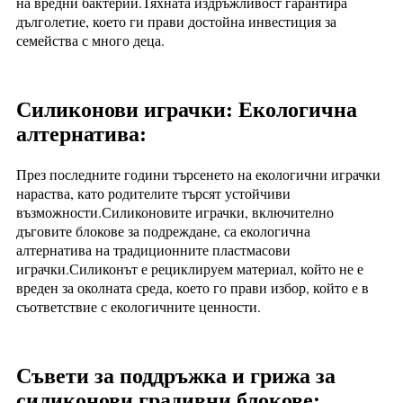
на вредни бактерии.Тяхната издръжливост гарантира
дълголетие, което ги прави достойна инвестиция за
семейства с много деца.
Силиконови играчки: Екологична
алтернатива:
През последните години търсенето на екологични играчки
нараства, като родителите търсят устойчиви
възможности.Силиконовите играчки, включително
дъговите блокове за подреждане, са екологична
алтернатива на традиционните пластмасови
играчки.Силиконът е рециклируем материал, който не е
вреден за околната среда, което го прави избор, който е в
съответствие с екологичните ценности.
Съвети за поддръжка и грижа за
силиконови градивни блокове: