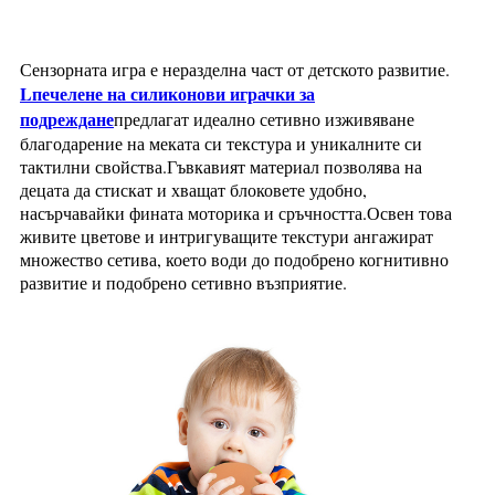
Сензорната игра е неразделна част от детското развитие.
L
печелене на силиконови играчки за
подреждане
предлагат идеално сетивно изживяване
благодарение на меката си текстура и уникалните си
тактилни свойства.Гъвкавият материал позволява на
децата да стискат и хващат блоковете удобно,
насърчавайки фината моторика и сръчността.Освен това
живите цветове и интригуващите текстури ангажират
множество сетива, което води до подобрено когнитивно
развитие и подобрено сетивно възприятие.