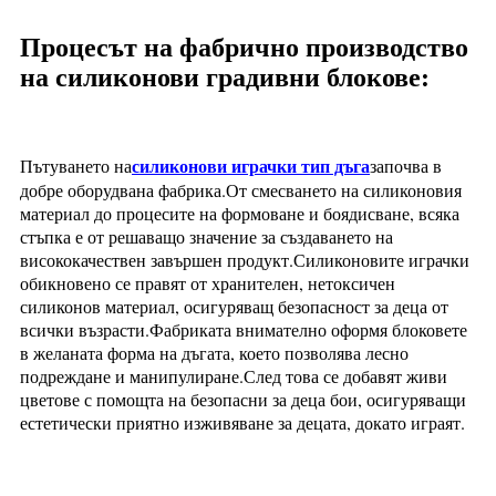
Процесът на фабрично производство
на силиконови градивни блокове:
силиконови играчки тип дъга
Пътуването на
започва в
добре оборудвана фабрика.От смесването на силиконовия
материал до процесите на формоване и боядисване, всяка
стъпка е от решаващо значение за създаването на
висококачествен завършен продукт.Силиконовите играчки
обикновено се правят от хранителен, нетоксичен
силиконов материал, осигуряващ безопасност за деца от
всички възрасти.Фабриката внимателно оформя блоковете
в желаната форма на дъгата, което позволява лесно
подреждане и манипулиране.След това се добавят живи
цветове с помощта на безопасни за деца бои, осигуряващи
естетически приятно изживяване за децата, докато играят.