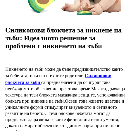
Силиконови блокчета за никнене на
зъби: Идеалното решение за
проблеми с никненето на зъби
Никненето на зъби може да бъде предизвикателство както
Силиконови
за бебетата, така и за техните родители.
блокчета за зъби
са предназначени да осигурят така
необходимото облекчение през това време.Меката, дъвчаща
текстура на тези блокчета масажира венците, успокоявайки
болката при никнене на зъби.Освен това живите цветове и
уникалните форми стимулират визуалното и сетивното
развитие на бебето.С тези блокове бебетата могат да
продължат да развиват своите фини двигателни умения,
докато намират облекчение от дискомфорта при никнене