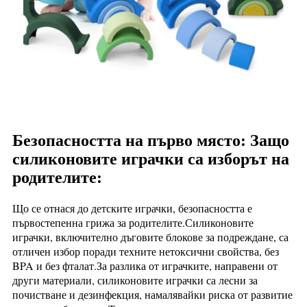
Безопасността на първо място: Защо
силиконовите играчки са изборът на
родителите:
Що се отнася до детските играчки, безопасността е
първостепенна грижа за родителите.Силиконовите
играчки, включително дъговите блокове за подреждане, са
отличен избор поради техните нетоксични свойства, без
BPA и без фталат.За разлика от играчките, направени от
други материали, силиконовите играчки са лесни за
почистване и дезинфекция, намалявайки риска от развитие