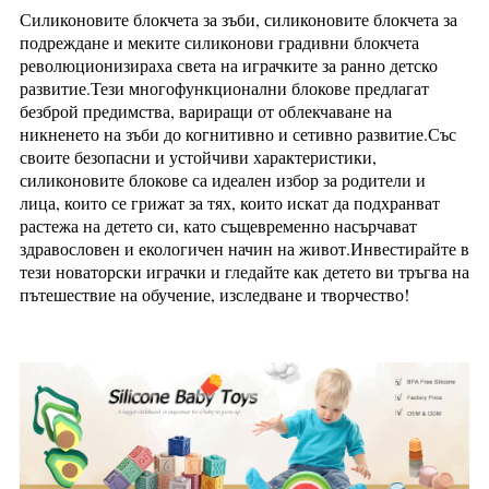
Силиконовите блокчета за зъби, силиконовите блокчета за
подреждане и меките силиконови градивни блокчета
революционизираха света на играчките за ранно детско
развитие.Тези многофункционални блокове предлагат
безброй предимства, вариращи от облекчаване на
никненето на зъби до когнитивно и сетивно развитие.Със
своите безопасни и устойчиви характеристики,
силиконовите блокове са идеален избор за родители и
лица, които се грижат за тях, които искат да подхранват
растежа на детето си, като същевременно насърчават
здравословен и екологичен начин на живот.Инвестирайте в
тези новаторски играчки и гледайте как детето ви тръгва на
пътешествие на обучение, изследване и творчество!