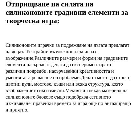
Отприщване на силата на
силиконовите градивни елементи за
творческа игра:
Силиконовите играчки за подреждане на дъгата предлагат
на децата безкрайни възможности за игра с
въображение.Различните размери и форми на градивните
елементи насърчават децата да експериментират с
различни подредби, насърчавайки креативността и
уменията за решаване на проблеми.Децата могат да строят
цветни кули, мостове, къщи или всяка структура, която
въображението им измисли.Мекият и гъвкав материал на
силиконовите блокове също подобрява сетивното
изживяване, правейки времето за игра още по-ангажиращо
и приятно.