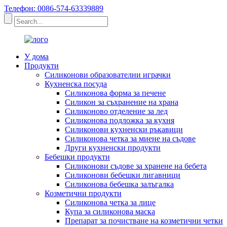
Телефон: 0086-574-63339889
У дома
Продукти
Силиконови образователни играчки
Кухненска посуда
Силиконова форма за печене
Силикон за съхранение на храна
Силиконово отделение за лед
Силиконова подложка за кухня
Силиконови кухненски ръкавици
Силиконова четка за миене на съдове
Други кухненски продукти
Бебешки продукти
Силиконови съдове за хранене на бебета
Силиконови бебешки лигавници
Силиконова бебешка залъгалка
Козметични продукти
Силиконова четка за лице
Купа за силиконова маска
Препарат за почистване на козметични четки