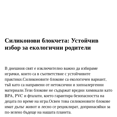
Силиконови блокчета: Устойчив
избор за екологични родители
В днешния свят е изключително важно да избираме
играчки, които са в съответствие с устойчивите
практики.Силиконовите блокове са екологичен вариант,
тъй като са направени от нетоксични и хипоалергенни
материали.Тези блокове не съдържат вредни химикали като
BPA, PVC и фталати, което гарантира безопасността на
децата по време на игра.Освен това силиконовите блокове
имат дълъг живот и лесно се рециклират, допринасяйки за
по-зелено бъдеще на нашата планета.