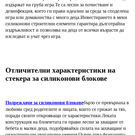
издържат на груба игра.Те са лесни за почистване и
дезинфекция, което ги прави идеални за среда за споделена
игра или домакинства с много деца.Инвестирането в меки
силиконови строителни елементи гарантира дълготрайна
издръжливост и позволява на деца от всички възрасти да
изследват и учат чрез игра.
Отличителни характеристики на
стекера за силиконови блокове
Подреждачи за силиконови блокове
бързо се превърнаха в
любими сред родителите и лицата, които се грижат за тях,
поради своите открояващи се характеристики.Леката
конструкция на блокчетата ги прави лесни за хващане от
бебета и малки деца, подобрявайки силата на захващане и
цялостните им двигателни умения.Освен това функцията