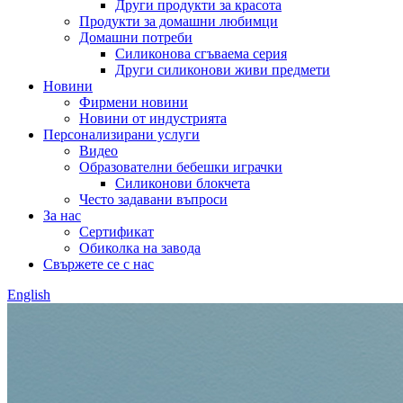
Други продукти за красота
Продукти за домашни любимци
Домашни потреби
Силиконова сгъваема серия
Други силиконови живи предмети
Новини
Фирмени новини
Новини от индустрията
Персонализирани услуги
Видео
Образователни бебешки играчки
Силиконови блокчета
Често задавани въпроси
За нас
Сертификат
Обиколка на завода
Свържете се с нас
English