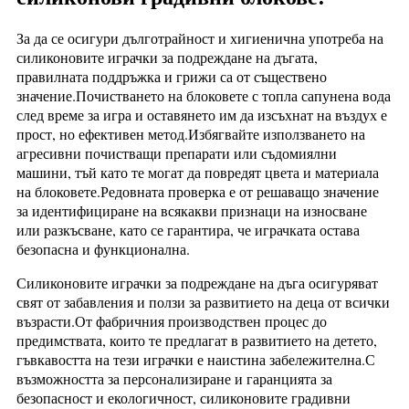
За да се осигури дълготрайност и хигиенична употреба на
силиконовите играчки за подреждане на дъгата,
правилната поддръжка и грижи са от съществено
значение.Почистването на блоковете с топла сапунена вода
след време за игра и оставянето им да изсъхнат на въздух е
прост, но ефективен метод.Избягвайте използването на
агресивни почистващи препарати или съдомиялни
машини, тъй като те могат да повредят цвета и материала
на блоковете.Редовната проверка е от решаващо значение
за идентифициране на всякакви признаци на износване
или разкъсване, като се гарантира, че играчката остава
безопасна и функционална.
Силиконовите играчки за подреждане на дъга осигуряват
свят от забавления и ползи за развитието на деца от всички
възрасти.От фабричния производствен процес до
предимствата, които те предлагат в развитието на детето,
гъвкавостта на тези играчки е наистина забележителна.С
възможността за персонализиране и гаранцията за
безопасност и екологичност, силиконовите градивни