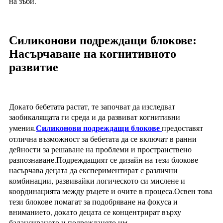
на зъби.
Силиконови подреждащи блокове:
Насърчаване на когнитивното
развитие
Докато бебетата растат, те започват да изследват
заобикалящата ги среда и да развиват когнитивни
Силиконови подреждащи блокове
умения.
предоставят
отлична възможност за бебетата да се включат в ранни
дейности за решаване на проблеми и пространствено
разпознаване.Подреждащият се дизайн на тези блокове
насърчава децата да експериментират с различни
комбинации, развивайки логическото си мислене и
координацията между ръцете и очите в процеса.Освен това
тези блокове помагат за подобряване на фокуса и
вниманието, докато децата се концентрират върху
балансирането и подреждането им.