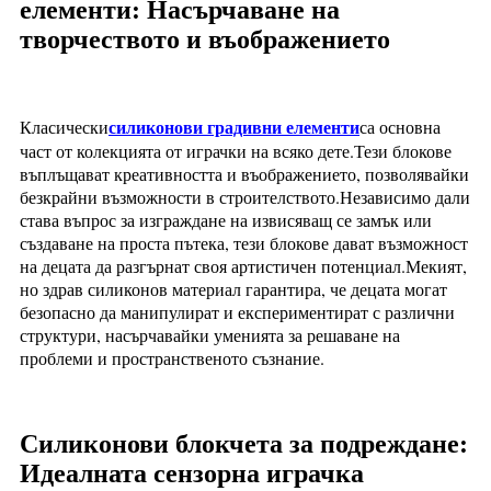
елементи: Насърчаване на
творчеството и въображението
силиконови градивни елементи
Класически
са основна
част от колекцията от играчки на всяко дете.Тези блокове
въплъщават креативността и въображението, позволявайки
безкрайни възможности в строителството.Независимо дали
става въпрос за изграждане на извисяващ се замък или
създаване на проста пътека, тези блокове дават възможност
на децата да разгърнат своя артистичен потенциал.Мекият,
но здрав силиконов материал гарантира, че децата могат
безопасно да манипулират и експериментират с различни
структури, насърчавайки уменията за решаване на
проблеми и пространственото съзнание.
Силиконови блокчета за подреждане:
Идеалната сензорна играчка