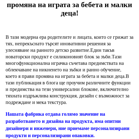
промяна на играта за бебета и малки
деца!
В тази модерна ера родителите и лицата, които се грижат за
тях, непрекъснато търсят иновативни решения за
улесняване на ранното детско развитие.Един такъв
новаторски продукт е силиконовият блок за зъби.Тази
многофункционална играчка съчетава предимствата на
облекчаване на никненето на зъбки и ранно обучение,
което я прави промяна на играта за бебета и малки деца.В
тази публикация в блога ще проучим различните функции
и предимства на тези универсални блокове, включително
тяхната издръжлива конструкция, дизайн с възможност за
подреждане и мека текстура.
Нашата фабрика отдава голямо значение на
разработването и дизайна на продукта, има опитни
дизайнери и инженери, ние приемаме персонализирани
продукти и персонализирани опаковки.