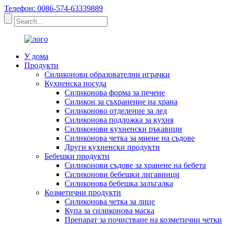
Телефон: 0086-574-63339889
У дома
Продукти
Силиконови образователни играчки
Кухненска посуда
Силиконова форма за печене
Силикон за съхранение на храна
Силиконово отделение за лед
Силиконова подложка за кухня
Силиконови кухненски ръкавици
Силиконова четка за миене на съдове
Други кухненски продукти
Бебешки продукти
Силиконови съдове за хранене на бебета
Силиконови бебешки лигавници
Силиконова бебешка залъгалка
Козметични продукти
Силиконова четка за лице
Купа за силиконова маска
Препарат за почистване на козметични четки