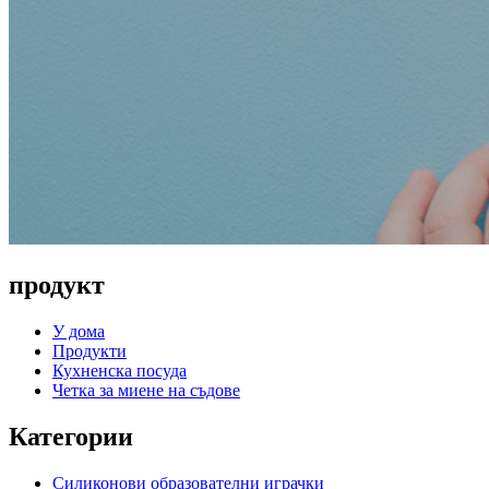
продукт
У дома
Продукти
Кухненска посуда
Четка за миене на съдове
Категории
Силиконови образователни играчки