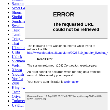
Samoan
Scots Gaelic
Shona
Sindhi
Sundanese
Swahili
Tajik
Tamil
Telugu
Thai
Ukrainian
Urdu
Uzbek
Vietnamese
Welsh
Xhosa
Yiddish
Yoruba
Zulu
Kinyarwanda
Tatar
Oriya
Turkmen
Uyghur