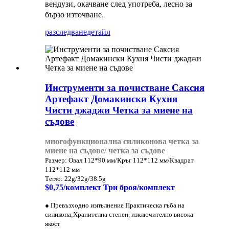
вендузи, окачване след употреба, лесно за
бързо източване.
разследване
детайл
Инструменти за почистване Саксия
Артефакт Домакински Кухня
Чисти джаджи Четка за миене на
съдове
многофункционална силиконова четка за
миене на съдове/ четка за съдове
Размер: Овал 112*90 мм/Кръг 112*112 мм/Квадрат
112*112 мм
Тегло: 22g/32g/38.5g
$0,75/комплект Три броя/комплект
● Превъзходно изпълнение Практическа гъба на
силикона;Хранителна степен, изключително висока
якост