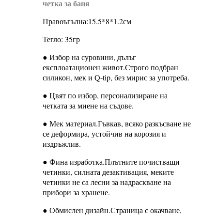
четка за баня
Правоъгълна:15.5*8*1.2см
Тегло: 35гр
● Избор на суровини, дълъг
експлоатационен живот.Строго подбран
силикон, мек и Q-tip, без мирис за употреба.
● Цвят по избор, персонализиране на
четката за миене на съдове.
● Мек материал.Гъвкав, всяко разкъсване не
се деформира, устойчив на корозия и
издръжлив.
● Фина изработка.Плътните почистващи
четинки, силната дезактивация, меките
четинки не са лесни за надраскване на
прибори за хранене.
● Обмислен дизайн.Страница с окачване,