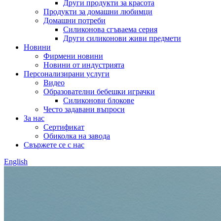
Други продукти за красота
Продукти за домашни любимци
Домашни потреби
Силиконова сгъваема серия
Други силиконови живи предмети
Новини
Фирмени новини
Новини от индустрията
Персонализирани услуги
Видео
Образователни бебешки играчки
Силиконови блокове
Често задавани въпроси
За нас
Сертификат
Обиколка на завода
Свържете се с нас
English