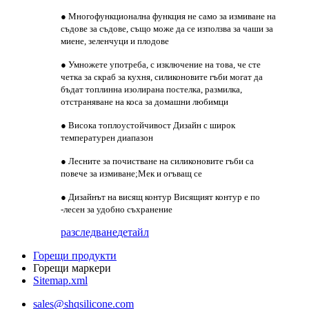
● Многофункционална функция не само за измиване на
съдове за съдове, също може да се използва за чаши за
миене, зеленчуци и плодове
● Умножете употреба, с изключение на това, че сте
четка за скраб за кухня, силиконовите гъби могат да
бъдат топлинна изолирана постелка, размилка,
отстраняване на коса за домашни любимци
● Висока топлоустойчивост Дизайн с широк
температурен диапазон
● Лесните за почистване на силиконовите гъби са
повече за измиване;Мек и огъващ се
● Дизайнът на висящ контур Висящият контур е по
-лесен за удобно съхранение
разследване
детайл
Горещи продукти
Горещи маркери
Sitemap.xml
sales@shqsilicone.com