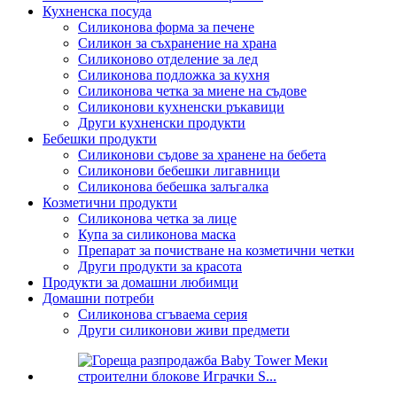
Кухненска посуда
Силиконова форма за печене
Силикон за съхранение на храна
Силиконово отделение за лед
Силиконова подложка за кухня
Силиконова четка за миене на съдове
Силиконови кухненски ръкавици
Други кухненски продукти
Бебешки продукти
Силиконови съдове за хранене на бебета
Силиконови бебешки лигавници
Силиконова бебешка залъгалка
Козметични продукти
Силиконова четка за лице
Купа за силиконова маска
Препарат за почистване на козметични четки
Други продукти за красота
Продукти за домашни любимци
Домашни потреби
Силиконова сгъваема серия
Други силиконови живи предмети