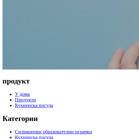
продукт
У дома
Продукти
Кухненска посуда
Категории
Силиконови образователни играчки
Кухненска посуда