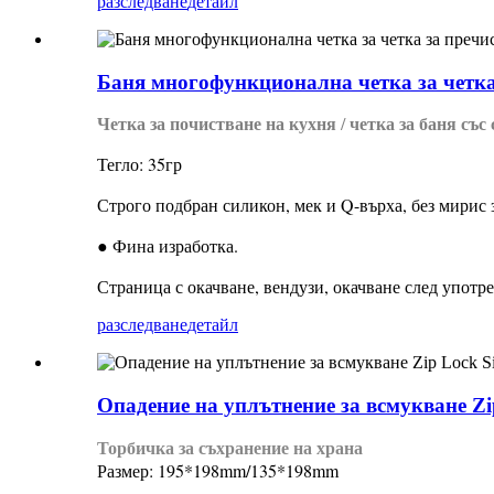
разследване
детайл
Баня многофункционална четка за четка
Четка за почистване на кухня / четка за баня със
Тегло: 35гр
Строго подбран силикон, мек и Q-върха, без мирис 
● Фина изработка.
Страница с окачване, вендузи, окачване след употре
разследване
детайл
Опадение на уплътнение за всмукване Zip
Торбичка за съхранение на храна
Размер: 195*198mm/135*198mm