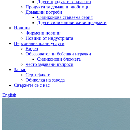
Други продукти за красота
Продукти за домашни любимци
Домашни потреби
Силиконова сгъваема серия
Други силиконови живи предмети
Новини
Фирмени новини
Новини от индустрията
Персонализирани услуги
Видео
Образователни бебешки играчки
Силиконови блокчета
Често задавани въпроси
За нас
Сертификат
Обиколка на завода
Свържете се с нас
English