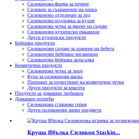
Силиконова форма за печене
Силикон за съхранение на храна
Силиконово отделение за лед
Силиконова подложка за кухня
Силиконова четка за миене на съдове
Силиконови кухненски ръкавици
Други кухненски продукти
Бебешки продукти
Силиконови съдове за хранене на бебета
Силиконови бебешки лигавници
Силиконова бебешка залъгалка
Козметични продукти
Силиконова четка за лице
Купа за силиконова маска
Препарат за почистване на козметични четки
Други продукти за красота
Продукти за домашни любимци
Домашни потреби
Силиконова сгъваема серия
Други силиконови живи предмети
Круша Ябълка Силикон Stackin...