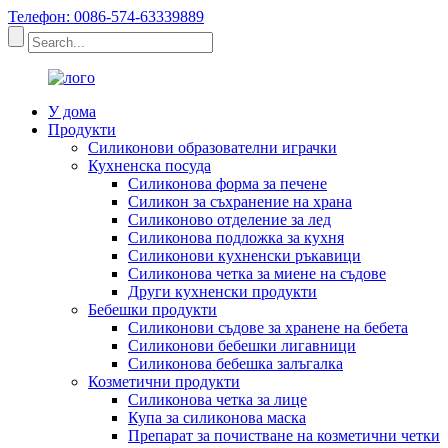
Телефон: 0086-574-63339889
У дома
Продукти
Силиконови образователни играчки
Кухненска посуда
Силиконова форма за печене
Силикон за съхранение на храна
Силиконово отделение за лед
Силиконова подложка за кухня
Силиконови кухненски ръкавици
Силиконова четка за миене на съдове
Други кухненски продукти
Бебешки продукти
Силиконови съдове за хранене на бебета
Силиконови бебешки лигавници
Силиконова бебешка залъгалка
Козметични продукти
Силиконова четка за лице
Купа за силиконова маска
Препарат за почистване на козметични четки