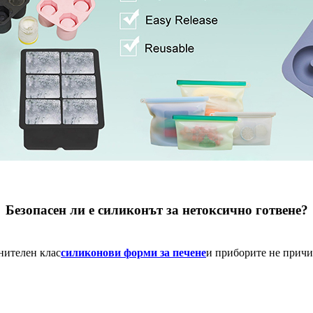
Безопасен ли е силиконът за нетоксично готвене?
силиконови форми за печене
нителен клас
и приборите не причи