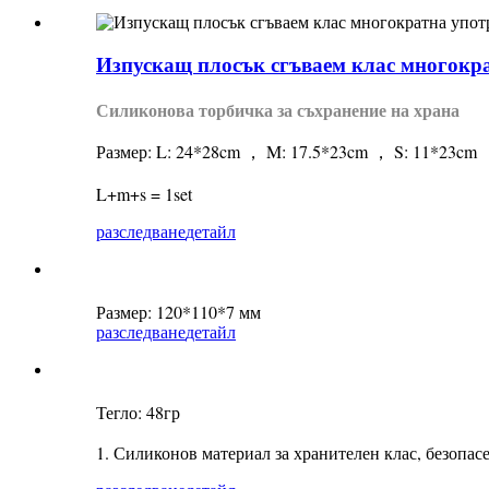
Изпускащ плосък сгъваем клас многокра
Силиконова торбичка за съхранение на храна
Размер: L: 24*28cm ， M: 17.5*23cm ， S: 11*23cm
L+m+s = 1set
разследване
детайл
Размер: 120*110*7 мм
разследване
детайл
Тегло: 48гр
1. Силиконов материал за хранителен клас, безопас