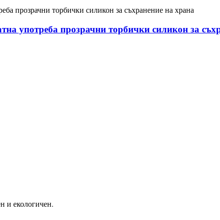
тна употреба прозрачни торбички силикон за съх
ен и екологичен.